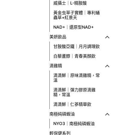
威攝士｜L-精胺酸
黃金虫草子實體｜專利蛹
蟲草+紅景天
NAD+｜還原型NAD+
美妍飲品
甘胺酸亞鐵｜月月調理飲
白藜蘆醇｜青春美顏飲
滴雞精
滴滴鮮｜原味滴雞精，常
溫
滴滴鮮｜彈力膠原滴雞
精，常溫
滴滴鮮｜仁蔘精華飲
南極純磷蝦油
NYO3｜南極純磷蝦油
輕保健系列