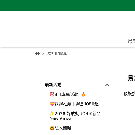
最
易舒眠膠囊
易
最新活動
預設
⏰8月專屬活動!!🔥
💝送禮推薦｜禮盒1080起
✨2026 好敢動UC-II®新品
New Arrival
😋試吃體驗