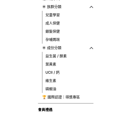
☀ 族群分類
兒童學習
成人保健
銀髮保健
孕哺媽咪
☀ 成份分類
益生菌 / 酵素
葉黃素
UCII / 鈣
維生素
磷蝦油
🏆 國際認證｜得獎專區
會員禮遇