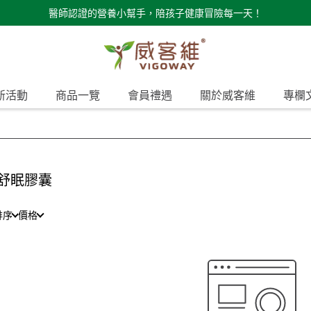
醫師認證的營養小幫手，陪孩子健康冒險每一天！
新活動
商品一覽
會員禮遇
關於威客維
專欄
舒眠膠囊
排序
價格