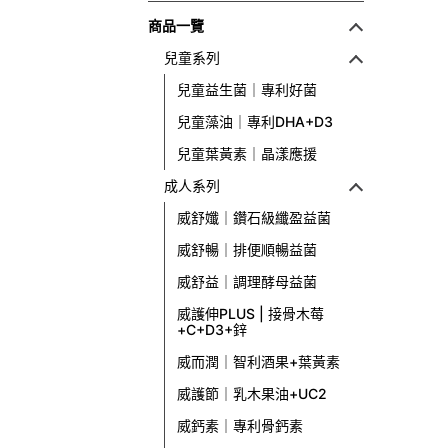
商品一覽
兒童系列
兒童益生菌｜專利好菌
兒童藻油｜專利DHA+D3
兒童葉黃素｜晶漾應援
成人系列
威舒孅｜鑽石級纖盈益菌
威舒暢｜排便順暢益菌
威舒益｜調理酵母益菌
威護伸PLUS | 接骨木莓
+C+D3+鋅
威而潤｜智利酒果+葉黃素
威護節｜乳木果油+UC2
威鈣素｜專利骨鈣素