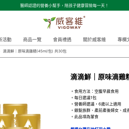
醫師認證的營養小幫手，陪孩子健康冒險每一天！
新活動
商品一覽
會員禮遇
關於威客維
專欄
滴滴鮮｜原味滴雞精(45ml/包) 共30包
滴滴鮮｜原味滴雞精(
。食用方法：空腹早晨食用
。每日建議1包
。營養師建議，6歲以上適用
。銀髮族群、產前產後婦女、成
。此品項為葷食