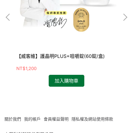
【威客維】護晶明PLUS+咀嚼錠(60錠/盒)
30
【
NT$1,200
NT
加入購物車
關於我們
我的帳戶
會員權益聲明
隱私權及網站使用條款