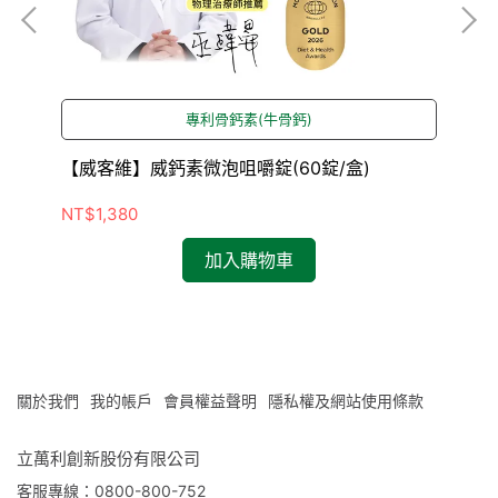
專利骨鈣素(牛骨鈣)
0
【威客維】威鈣素微泡咀嚼錠(60錠/盒)
【
x3
NT$1,380
NT
加入購物車
關於我們
我的帳戶
會員權益聲明
隱私權及網站使用條款
立萬利創新股份有限公司
客服專線：0800-800-752